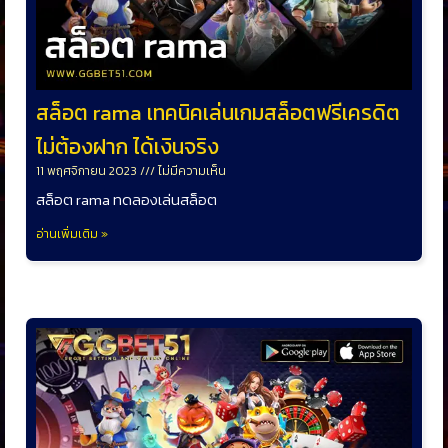
สล็อต rama เทคนิคเล่นเกมสล็อตฟรีเครดิต
ไม่ต้องฝาก ได้เงินจริง
11 พฤศจิกายน 2023
ไม่มีความเห็น
สล็อต rama ทดลองเล่นสล็อต
อ่านเพิ่มเติม »