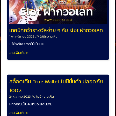
เทคนิคคว้ารางวัลง่าย ๆ กับ slot ฝากวอเลท
1 พฤศจิกายน 2023
ไม่มีความเห็น
1. ใช้ฟรีเครดิตให้เป็น เม
อ่านเพิ่มเติม »
สล็อตเติม True Wallet ไม่มีขั้นต่ำ ปลอดภัย
100%
24 ตุลาคม 2023
ไม่มีความเห็น
หากคุณเป็นคนที่ชอบเล่นเกม
อ่านเพิ่มเติม »