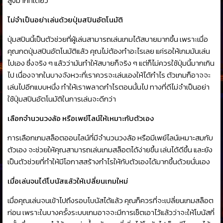
สูงมากทีเดียว
ไม่จำเป็นอย่าเล่นด้วยปุ่มสปินอัตโนมัติ
ปุ่มสปินนี้เป็นตัวช่วยที่ผู้เล่นสามารถเล่นเกมได้สบายมากขึ้น เพราะเมื่อ
คุณกดปุ่มสปินอัตโนมัติแล้ว คุณไม่ต้องทำอะไรเลย แค่รอให้เกมมันเล่น
ไปเอง ซึ่งจริง ๆ แล้วว่ามันทำให้สบายก็จริง ๆ แต่ก็ไม่ควรใช้ปุ่มนี้มากเกิน
ไป เนื่องจากในบางจังหวะที่เราควรจะเล่นเองให้ได้กำไร ตัวเกมก็อาจจะ
เล่นไปอีกแบบหนึ่ง ทำให้เราพลาดกำไรตอนนั้นไป ทางที่ดีไม่จำเป็นอย่า
ใช้ปุ่มสปินอัตโนมัติในการเล่นจะดีกว่า
เลือกจำนวนวงล้อ หรือเพย์ไลน์ให้เหมาะกับตัวเอง
การเลือกเกมสล็อตออนไลน์ที่มีจำนวนวงล้อ หรือมีเพย์ไลน์เหมาะสมกับ
ตัวเอง จะช่วยให้คุณสามารถเล่นเกมสล็อตได้ง่ายขึ้น เล่นได้ดีขึ้น และยัง
เป็นตัวช่วยที่ทำให้มีโอกาสสร้างกำไรให้กับตัวเองได้มากขึ้นด้วยนั่นเอง
เมื่อเล่นจนได้โบนัสแล้วให้เปลี่ยนเกมใหม่
เมื่อคุณเล่นจนเข้าไปถึงรอบโบนัสได้แล้ว คุณก็ควรที่จะเปลี่ยนเกมสล็อต
ก่อน เพราะในบางครั้งระบบเกมอาจจะมีการเช็ตเอาไว้แล้วว่าจะให้โบนัสกี่