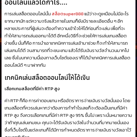
ออนไลน์แล้วได้กำไร….
การเล่นสล็อตออนไลน์นั้น
สล็อตsuper888
แม้ว่าจะดูเหมือนไม่มีอะไร
ยากมากนัก แต่ความจริงแล้วภายในเกมก็ยังมีรายละเอียดอื่น ๆ อีก
หลายประการที่ผู้เล่นจะต้องทำความเข้าใจให้ได้ก่อนที่จะเล่น เพื่อที่จะ
ทำให้สามารถเล่นออกมาได้ดี อีกหนึ่งวิธีที่จะช่วยให้การเล่นเกมสล็อต
ง่ายขึ้น นั่นก็คือ การนำเอาเทคนิคการเล่นเข้ามาช่วย ก็จะทำให้สามารถ
เล่นเกมได้ดี จนสามารถที่จะชนะเกม แล้วได้รับเงินรางวัลจำนวนมากไป
เลย ซึ่งในบทความนี้เองทางเว็บไซต์ของเราก็ได้นำเทคนิคการเล่นสล็อต
ออนไลน์ดี ๆ มาฝากกัน
เทคนิคเล่นสล็อตออนไลน์ให้ได้เงิน
เลือกเกมสล็อตที่มีค่า RTP
สูง
ค่า RTP ก็คือ การค่าตอบแทน หรืออัตราการจ่ายเงินรางวัลนั่นเอง โดย
เกมสล็อตที่ควรเล่นหากว่าต้องการทำกำไรเลยก็จะต้องเป็นเกมที่มีค่า
RTP สูง จึงควรเลือกเกมที่มีค่า RTP สูง 95% ขึ้นไป เพราะนั่นหมายความ
ว่าถ้าคุณเล่นเกมชนะ คุณจะได้รับเงินรางวัลในจำนวนที่มากมายนั่นเอง
ซึ่งที่เว็บไซต์ในแต่ละเกมก็ได้มีการกำหนดอัตราการจ่ายเงินรางวัลเอาไว้