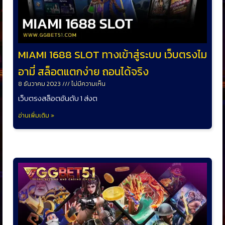
MIAMI 1688 SLOT ทางเข้าสู่ระบบ เว็บตรงไม
อามี่ สล็อตแตกง่าย ถอนได้จริง
8 ธันวาคม 2023
ไม่มีความเห็น
เว็บตรงสล็อตอันดับ 1 ส่งต
อ่านเพิ่มเติม »