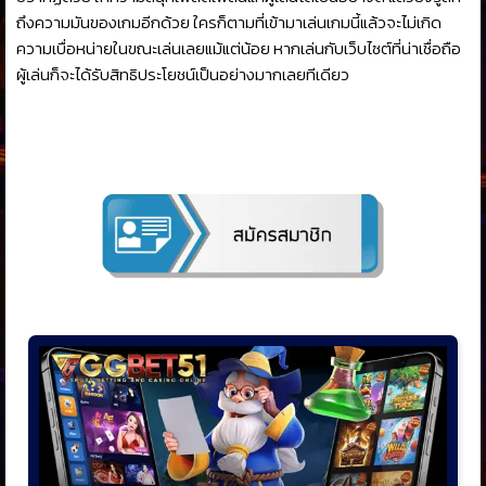
ถึงความมันของเกมอีกด้วย ใครก็ตามที่เข้ามาเล่นเกมนี้แล้วจะไม่เกิด
ความเบื่อหน่ายในขณะเล่นเลยแม้แต่น้อย หากเล่นกับเว็บไซต์ที่น่าเชื่อถือ
ผู้เล่นก็จะได้รับสิทธิประโยชน์เป็นอย่างมากเลยทีเดียว