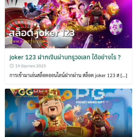
joker 123 ฝากเงินผ่านทรูวอเลท ได้อย่างไร ?
19 มิถุนายน 2023
การเข้ามาเล่นสล็อตออนไลน์ฝากผ่าน สล็อต joker 123 ส […]